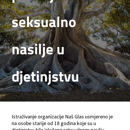
seksualno
nasilje u
djetinjstvu
Istraživanje organizacije Naš Glas usmjereno je
na osobe starije od 18 godina koje su u
djetinjstvu bile izložene seksualnom nasilju.