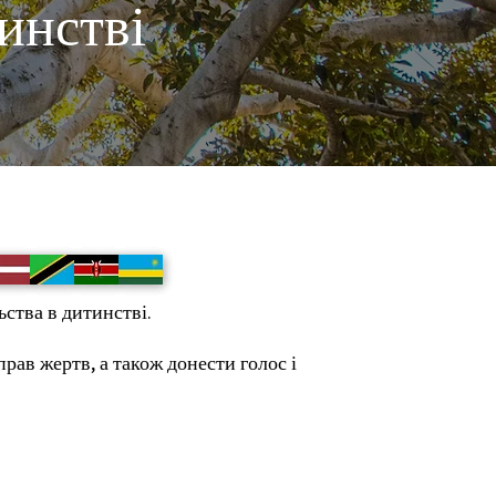
тинстві
ьства в дитинстві.
рав жертв, а також донести голос і